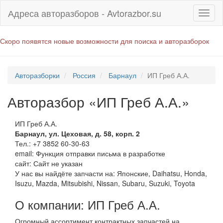
Адреса авторазборов - Avtorazbor.su
Скоро появятся новые возможности для поиска и авторазборок
Авторазборки
Россия
Барнаул
ИП Греб А.А.
Авторазбор «ИП Греб А.А.»
ИП Греб А.А.
Барнаул
,
ул. Цеховая, д. 58, корп. 2
Тел.:
+7 3852 60-30-63
email:
Функция отправки письма в разработке
сайт: Сайт не указан
У нас вы найдёте запчасти на: Японские, Daihatsu, Honda,
Isuzu, Mazda, Mitsubishi, Nissan, Subaru, Suzuki, Toyota
О компании: ИП Греб А.А.
Огромный ассортимент контрактных запчастей на