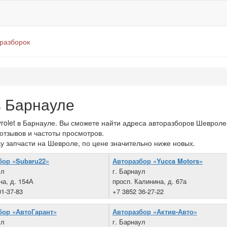
оразборок
 Барнауле
olet в Барнауле. Вы сможете найти адреса авторазборов Шевроле 
 отзывов и частоты просмотров.
\у запчасти на Шевроле, по цене значительно ниже новых.
бор «Subaru22»
Авторазбор «Yucca Motors»
ул
г. Барнаул
на, д. 154А
просп. Калинина, д. 67а
01-37-83
+7 3852 36-27-22
бор «АвтоГарант»
Авторазбор «Актив-Авто»
ул
г. Барнаул