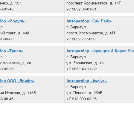
енко, д. 157
проспект Космонавтов, д. 14Г
53-31-46
+7 3852 34-01-01
бор «Модуль»
Авторазбор «Сан Райз»
ул
г. Барнаул
ий тракт, д. 49А
просп. Космонавтов, д. 6Н
31-99-80
+7 3852 777-858
бор «Триал»
Авторазбор «Франция & Корея Sh
ул
г. Барнаул
осмонавтов, д. 2а
ул. Заринская, д. 1б
50-02-26
+7 3852 46-11-82
бор ООО «Дрифт»
Авторазбор «Avelyz»
ул
г. Барнаул
гия Исакова, д. 116Б
ул. Попова, д. 258В
58-08-46
+7 913 093-03-26