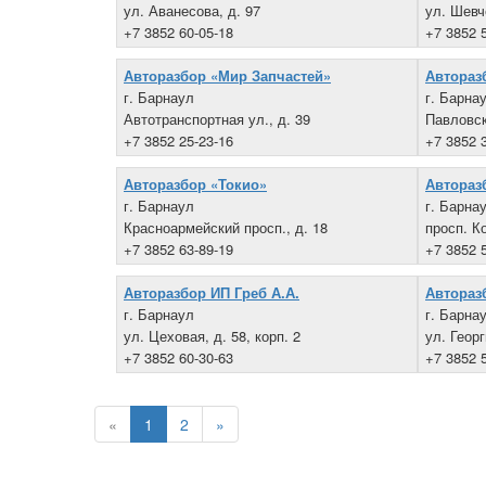
ул. Аванесова, д. 97
ул. Шевч
+7 3852 60-05-18
+7 3852 
Авторазбор «Мир Запчастей»
Автораз
г. Барнаул
г. Барна
Автотранспортная ул., д. 39
Павловск
+7 3852 25-23-16
+7 3852 
Авторазбор «Токио»
Автораз
г. Барнаул
г. Барна
Красноармейский просп., д. 18
просп. К
+7 3852 63-89-19
+7 3852 
Авторазбор ИП Греб А.А.
Автораз
г. Барнаул
г. Барна
ул. Цеховая, д. 58, корп. 2
ул. Геор
+7 3852 60-30-63
+7 3852 
«
1
2
»