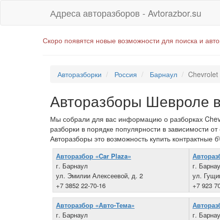
Адреса авторазборов - Avtorazbor.su
Скоро появятся новые возможности для поиска и авт
Авторазборки
Россия
Барнаул
Chevrolet
Авторазборы Шевроле в
Мы собрали для вас информацию о разборках Chevr
разборки в порядке популярности в зависимости от
Авторазборы это возможность купить контрактные б
Авторазбор «Car Plaza»
Автораз
г. Барнаул
г. Барна
ул. Эмилии Алексеевой, д. 2
ул. Гущи
+7 3852 22-70-16
+7 923 7
Авторазбор «Авто-Тема»
Автораз
г. Барнаул
г. Барна