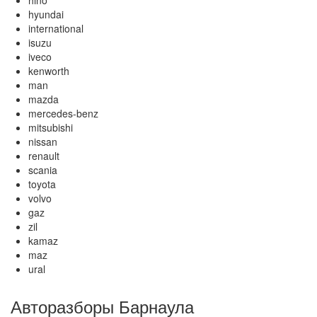
hino
hyundai
international
isuzu
iveco
kenworth
man
mazda
mercedes-benz
mitsubishi
nissan
renault
scania
toyota
volvo
gaz
zil
kamaz
maz
ural
Авторазборы Барнаула