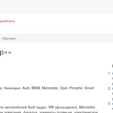
оразборок
 «Вагнер»
р»»
a, Немецкие, Audi, BMW, Mercedes, Opel, Porsche, Smart
ля автомобилей Audi (ауди), VW (фольцваген), Mercedes
и зажигания, фильтра, элементы подвески, электрическое