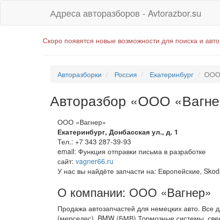
Адреса авторазборов - Avtorazbor.su
Скоро появятся новые возможности для поиска и авт
Авторазборки
Россия
Екатеринбург
ООО
Авторазбор «ООО «Вагне
ООО «Вагнер»
Екатеринбург
,
Донбасская ул., д. 1
Тел.:
+7 343 287-39-93
email:
Функция отправки письма в разработке
сайт:
vagner66.ru
У нас вы найдёте запчасти на: Европейские, Skod
О компании: ООО «Вагнер»
Продажа автозапчастей для немецких авто. Все д
(мерседес), BMW (БМВ) Тормозные системы, свеч