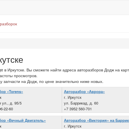
оразборок
кутске
 в Иркутске. Вы сможете найти адреса авторазборов Додж на карте
частоты просмотров.
у запчасти на Додж, по цене значительно ниже новых.
бор «Torens»
Авторазбор «Аврора»
к
г. Иркутск
 ул., д. 95/5
ул. Баррикад, д. 60
96-22-60
+7 3952 560-701
бор «Вечный Двигатель»
Авторазбор «Виктория» на Барри
к
г. Иркутск