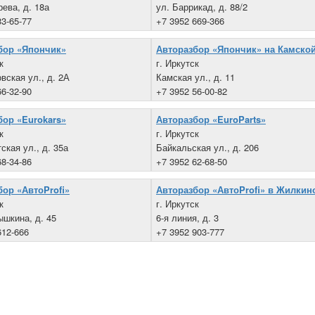
рева, д. 18а
ул. Баррикад, д. 88/2
33-65-77
+7 3952 669-366
бор «Япончик»
Авторазбор «Япончик» на Камско
к
г. Иркутск
вская ул., д. 2А
Камская ул., д. 11
66-32-90
+7 3952 56-00-82
бор «Eurokars»
Авторазбор «EuroParts»
к
г. Иркутск
ская ул., д. 35а
Байкальская ул., д. 206
68-34-86
+7 3952 62-68-50
бор «АвтоProfi»
Авторазбор «АвтоProfi» в Жилкин
к
г. Иркутск
ышкина, д. 45
6-я линия, д. 3
612-666
+7 3952 903-777