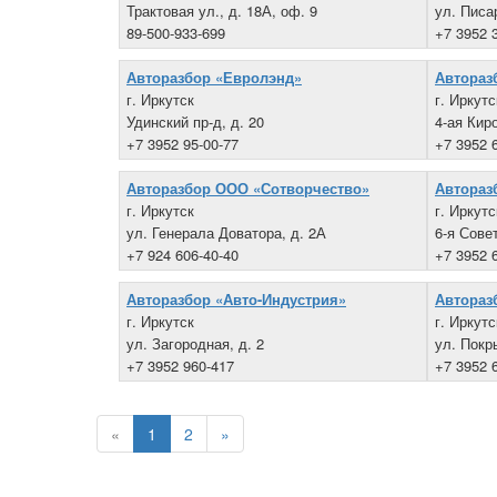
Трактовая ул., д. 18А, оф. 9
ул. Писа
89-500-933-699
+7 3952 
Авторазбор «Евролэнд»
Автораз
г. Иркутск
г. Иркутс
Удинский пр-д, д. 20
4-ая Киро
+7 3952 95-00-77
+7 3952 
Авторазбор ООО «Сотворчество»
Автораз
г. Иркутск
г. Иркутс
ул. Генерала Доватора, д. 2А
6-я Совет
+7 924 606-40-40
+7 3952 
Авторазбор «Авто-Индустрия»
Автораз
г. Иркутск
г. Иркутс
ул. Загородная, д. 2
ул. Покр
+7 3952 960-417
+7 3952 
«
1
2
»