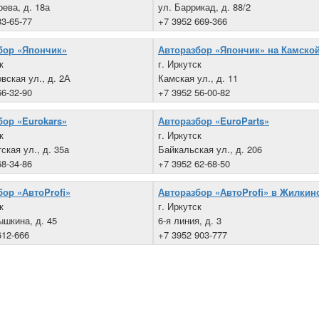
рева, д. 18а
ул. Баррикад, д. 88/2
33-65-77
+7 3952 669-366
бор «Япончик»
Авторазбор «Япончик» на Камско
к
г. Иркутск
вская ул., д. 2А
Камская ул., д. 11
66-32-90
+7 3952 56-00-82
бор «Eurokars»
Авторазбор «EuroParts»
к
г. Иркутск
ская ул., д. 35а
Байкальская ул., д. 206
68-34-86
+7 3952 62-68-50
бор «АвтоProfi»
Авторазбор «АвтоProfi» в Жилкин
к
г. Иркутск
ышкина, д. 45
6-я линия, д. 3
612-666
+7 3952 903-777