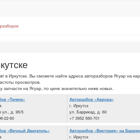
оразборок
кутске
 в Иркутске. Вы сможете найти адреса авторазборов Ягуар на кар
частоты просмотров.
у запчасти на Ягуар, по цене значительно ниже новых.
бор «Torens»
Авторазбор «Аврора»
к
г. Иркутск
 ул., д. 95/5
ул. Баррикад, д. 60
96-22-60
+7 3952 560-701
бор «Вечный Двигатель»
Авторазбор «Виктория» на Барри
к
г. Иркутск