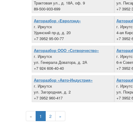
Трактовая ул., д. 18А, оф. 9
ул. Писа
89-500-933-699
+7 3952 
Авторазбор «Евролэнд»
Автораз
г. Иркутск
г. Иркутс
Удинский пр-д, д. 20
4-ая Киро
+7 3952 95-00-77
+7 3952 
Авторазбор ООО «Сотворчество»
Автораз
г. Иркутск
г. Иркутс
ул. Генерала Доватора, д. 2А
6-я Совет
+7 924 606-40-40
+7 3952 
Авторазбор «Авто-Индустрия»
Автораз
г. Иркутск
г. Иркутс
ул. Загородная, д. 2
ул. Покр
+7 3952 960-417
+7 3952 
«
1
2
»