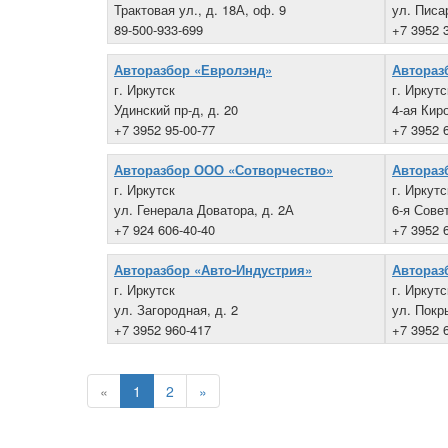
Трактовая ул., д. 18А, оф. 9
ул. Писа
89-500-933-699
+7 3952 
Авторазбор «Евролэнд»
Автораз
г. Иркутск
г. Иркутс
Удинский пр-д, д. 20
4-ая Киро
+7 3952 95-00-77
+7 3952 
Авторазбор ООО «Сотворчество»
Автораз
г. Иркутск
г. Иркутс
ул. Генерала Доватора, д. 2А
6-я Совет
+7 924 606-40-40
+7 3952 
Авторазбор «Авто-Индустрия»
Автораз
г. Иркутск
г. Иркутс
ул. Загородная, д. 2
ул. Покр
+7 3952 960-417
+7 3952 
«
1
2
»