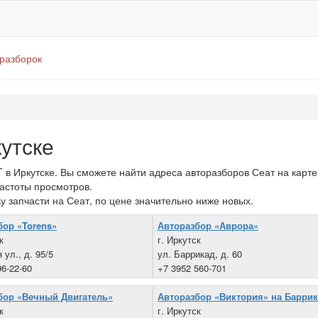
оразборок
утске
 Иркутске. Вы сможете найти адреса авторазборов Сеат на карте 
частоты просмотров.
у запчасти на Сеат, по цене значительно ниже новых.
бор «Torens»
Авторазбор «Аврора»
к
г. Иркутск
 ул., д. 95/5
ул. Баррикад, д. 60
96-22-60
+7 3952 560-701
бор «Вечный Двигатель»
Авторазбор «Виктория» на Барри
к
г. Иркутск