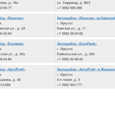
рева, д. 18а
ул. Баррикад, д. 88/2
33-65-77
+7 3952 669-366
бор «Япончик»
Авторазбор «Япончик» на Камско
к
г. Иркутск
вская ул., д. 2А
Камская ул., д. 11
66-32-90
+7 3952 56-00-82
бор «Eurokars»
Авторазбор «EuroParts»
к
г. Иркутск
ская ул., д. 35а
Байкальская ул., д. 206
68-34-86
+7 3952 62-68-50
бор «АвтоProfi»
Авторазбор «АвтоProfi» в Жилкин
к
г. Иркутск
ышкина, д. 45
6-я линия, д. 3
612-666
+7 3952 903-777