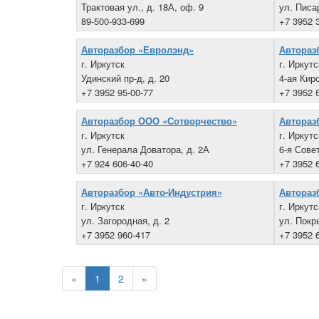
Трактовая ул., д. 18А, оф. 9
ул. Писа
89-500-933-699
+7 3952 
Авторазбор «Евролэнд»
Автораз
г. Иркутск
г. Иркутс
Удинский пр-д, д. 20
4-ая Киро
+7 3952 95-00-77
+7 3952 
Авторазбор ООО «Сотворчество»
Автораз
г. Иркутск
г. Иркутс
ул. Генерала Доватора, д. 2А
6-я Совет
+7 924 606-40-40
+7 3952 
Авторазбор «Авто-Индустрия»
Автораз
г. Иркутск
г. Иркутс
ул. Загородная, д. 2
ул. Покр
+7 3952 960-417
+7 3952 
«
1
2
»