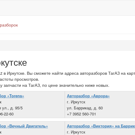
оразборок
кутске
в Иркутске. Вы сможете найти адреса авторазборов ТагАЗ на карт
частоты просмотров.
у запчасти на ТагАЗ, по цене значительно ниже новых.
бор «Torens»
Авторазбор «Аврора»
к
г. Иркутск
 ул., д. 95/5
ул. Баррикад, д. 60
96-22-60
+7 3952 560-701
бор «Вечный Двигатель»
Авторазбор «Виктория» на Барри
к
г. Иркутск