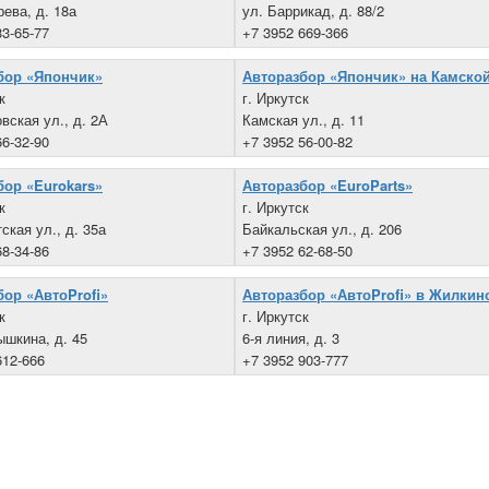
рева, д. 18а
ул. Баррикад, д. 88/2
33-65-77
+7 3952 669-366
бор «Япончик»
Авторазбор «Япончик» на Камско
к
г. Иркутск
вская ул., д. 2А
Камская ул., д. 11
66-32-90
+7 3952 56-00-82
бор «Eurokars»
Авторазбор «EuroParts»
к
г. Иркутск
ская ул., д. 35а
Байкальская ул., д. 206
68-34-86
+7 3952 62-68-50
бор «АвтоProfi»
Авторазбор «АвтоProfi» в Жилкин
к
г. Иркутск
ышкина, д. 45
6-я линия, д. 3
612-666
+7 3952 903-777