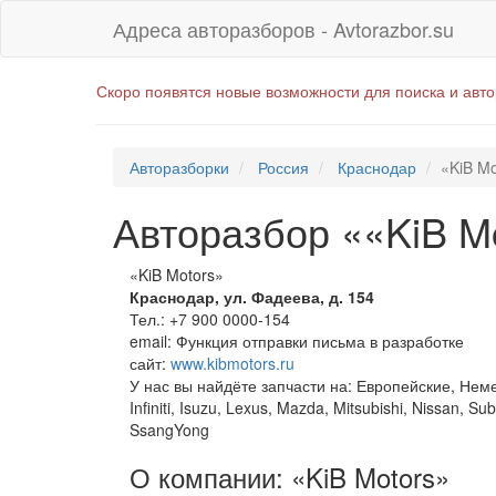
Адреса авторазборов - Avtorazbor.su
Скоро появятся новые возможности для поиска и авт
Авторазборки
Россия
Краснодар
«KiB Mo
Авторазбор ««KiB M
«KiB Motors»
Краснодар
,
ул. Фадеева, д. 154
Тел.:
+7 900 0000-154
email:
Функция отправки письма в разработке
сайт:
www.kibmotors.ru
У нас вы найдёте запчасти на: Европейские, Неме
Infiniti, Isuzu, Lexus, Mazda, Mitsubishi, Nissan, 
SsangYong
О компании: «KiB Motors»