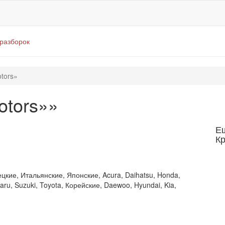
оразборок
tors»
otors»»
Е
К
цкие, Итальянские, Японские, Acura, Daihatsu, Honda,
Subaru, Suzuki, Toyota, Корейские, Daewoo, Hyundai, Kia,