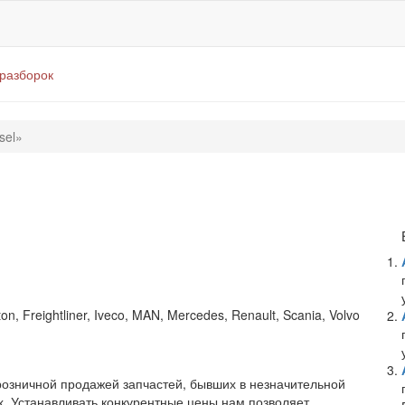
оразборок
sel»
n, Freightliner, Iveco, MAN, Mercedes, Renault, Scania, Volvo
 розничной продажей запчастей, бывших в незначительной
х. Устанавливать конкурентные цены нам позволяет