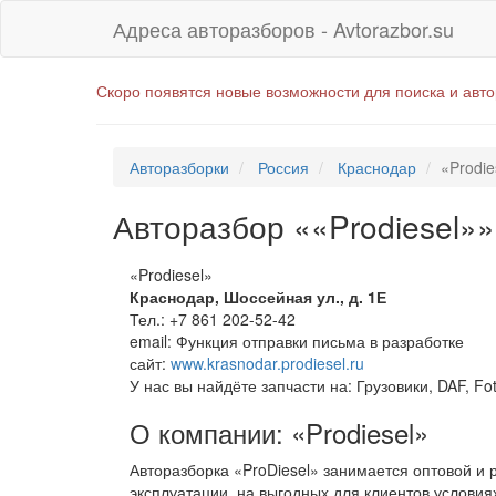
Адреса авторазборов - Avtorazbor.su
Скоро появятся новые возможности для поиска и авт
Авторазборки
Россия
Краснодар
«Prodie
Авторазбор ««Prodiesel»»
«Prodiesel»
Краснодар
,
Шоссейная ул., д. 1Е
Тел.:
+7 861 202-52-42
email:
Функция отправки письма в разработке
сайт:
www.krasnodar.prodiesel.ru
У нас вы найдёте запчасти на: Грузовики, DAF, Foto
О компании: «Prodiesel»
Авторазборка «ProDiesel» занимается оптовой и
эксплуатации, на выгодных для клиентов условия