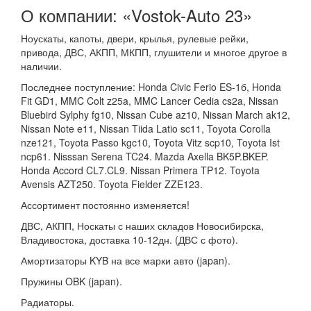
О компании: «Vostok-Auto 23»
Ноускаты, капоты, двери, крылья, рулевые рейки,
привода, ДВС, АКПП, МКПП, глушители и многое другое в
наличии.
Последнее поступление: Honda Civic Ferio ES-1б, Honda
Fit GD1, MMC Colt z25a, MMC Lancer Cedia cs2a, Nissan
Bluebird Sylphy fg10, Nissan Cube az10, Nissan March ak12,
Nissan Note e11, Nissan Tiida Latio sc11, Toyota Corolla
nze121, Toyota Passo kgc10, Toyota Vitz scp10, Toyota Ist
ncp61. Nisssan Serena TC24. Mazda Axella BK5P.BKEP.
Honda Accord CL7.CL9. Nissan Primera TP12. Toyota
Avensis AZT250. Toyota Fielder ZZE123.
Ассортимент постоянно изменяется!
ДВС, АКПП, Носкаты с наших складов Новосибирска,
Владивостока, доставка 10-12дн. (ДВС с фото).
Амортизаторы KYB на все марки авто (japan).
Пружины OBK (japan).
Радиаторы.