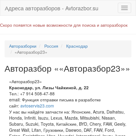
Адреса авторазборов - Avtorazbor.su
Скоро появятся новые возможности для поиска и авторазборок
Авторазборки
Россия
Краснодар
«Авторазбор23»
Авторазбор ««Авторазбор23»»
«Авторазбор23»
Краснодар
,
ул. Лизы Чайкиной, д. 22
Тел.:
+7 914 508-47-88
email:
Функция отправки письма в разработке
сайт:
avtoservis23.com
У нас вы найдёте запчасти на: Японские, Acura, Daihatsu,
Honda, Infiniti, Isuzu, Lexus, Mazda, Mitsubishi, Nissan,
Subaru, Suzuki, Toyota, Китайские, BYD, Chery, FAW, Geely,
Great Wall, Lifan, Грузовики, Daewoo, DAF, FAW, Ford,
Foton, Freightliner, Hino, Hyundai, International, Isuzu, Iveco,