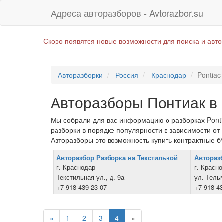
Адреса авторазборов - Avtorazbor.su
Скоро появятся новые возможности для поиска и авт
Авторазборки
Россия
Краснодар
Pontiac
Авторазборы Понтиак в
Мы собрали для вас информацию о разборках Ponti
разборки в порядке популярности в зависимости от
Авторазборы это возможность купить контрактные б\
Авторазбор Разборка на Текстильной
Автораз
г. Краснодар
г. Красн
Текстильная ул., д. 9а
ул. Тель
+7 918 439-23-07
+7 918 4
«
1
2
3
4
»