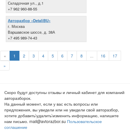
Складочная ул., д.1
+7 962 960-88-55
Авторазбор «DetaliBU»
г. Москва
Варшавское шоссе, д. 38А
+7 495 989-74-43
«
1
2
3
4
5
6
7
8
...
16
17
»
Скоро будут доступны отзывы и личный кабинет для компаний
авторазборок.
На данный момент, если у вас есть вопросы или
предложения, вы увидели или не увидели свой авторазбор,
хотите добавить\удалить\изменить информацию, напишите
нам письмо. mail@avtorazbor.su
Пользовательское
соглашение