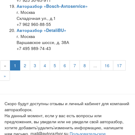
+7 925 30-65-911
Авторазбор «Bosch-Avtoservice»
г. Москва
Складочная ул., д.1
+7 962 960-88-55
Авторазбор «DetaliBU»
г. Москва
Варшавское шоссе, д. 38А
+7 495 989-74-43
«
1
2
3
4
5
6
7
8
...
16
17
»
Скоро будут доступны отзывы и личный кабинет для компаний
авторазборок.
На данный момент, если у вас есть вопросы или
предложения, вы увидели или не увидели свой авторазбор,
хотите добавить\удалить\изменить информацию, напишите
нам письмо. mail@avtorazbor.su
Пользовательское