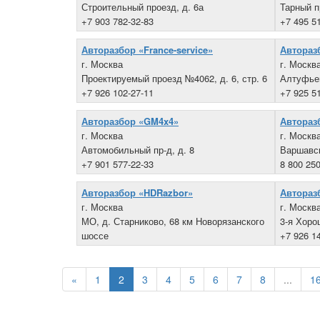
Строительный проезд, д. 6а
Тарный п
+7 903 782-32-83
+7 495 5
Авторазбор «France-service»
Автораз
г. Москва
г. Москв
Проектируемый проезд №4062, д. 6, стр. 6
Алтуфьев
+7 926 102-27-11
+7 925 5
Авторазбор «GM4x4»
Авторазб
г. Москва
г. Москв
Автомобильный пр-д, д. 8
Варшавск
+7 901 577-22-33
8 800 250
Авторазбор «HDRazbor»
Авторазб
г. Москва
г. Москв
МО, д. Старниково, 68 км Новорязанского
3-я Хоро
шоссе
+7 926 1
+7 926 012-02-00
«
1
2
3
4
5
6
7
8
...
1