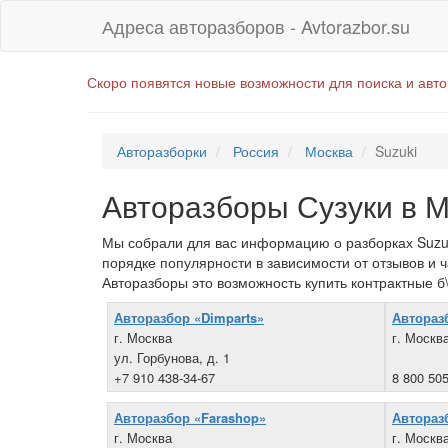
Адреса авторазборов - Avtorazbor.su
Скоро появятся новые возможности для поиска и авт
Авторазборки
Россия
Москва
Suzuki
Авторазборы Сузуки в 
Мы собрали для вас информацию о разборках Suzuki
порядке популярности в зависимости от отзывов и 
Авторазборы это возможность купить контрактные б\
Авторазбор «Dimparts»
Автораз
г. Москва
г. Москв
ул. Горбунова, д. 1
+7 910 438-34-67
8 800 505
Авторазбор «Farashop»
Авторазб
г. Москва
г. Москв