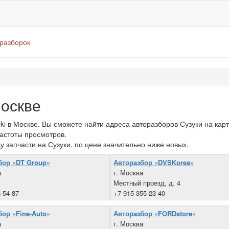
оразборок
Москве
 в Москве. Вы сможете найти адреса авторазборов Сузуки на карт
частоты просмотров.
у запчасти на Сузуки, по цене значительно ниже новых.
бор «DT Group»
Авторазбор «DVSKorea»
а
г. Москва
Местный проезд, д. 4
-54-87
+7 915 355-23-40
ор «Fine-Auto»
Авторазбор «FORDstore»
а
г. Москва