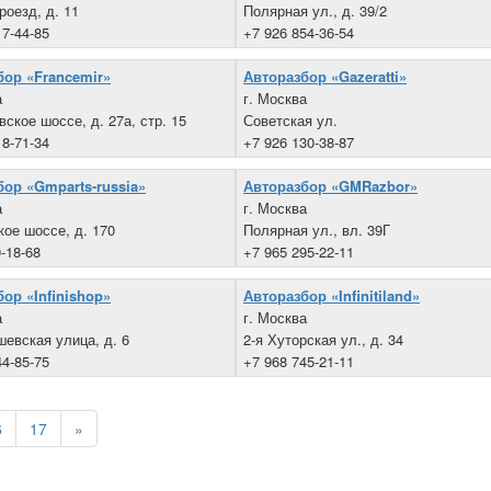
роезд, д. 11
Полярная ул., д. 39/2
17-44-85
+7 926 854-36-54
бор «Francemir»
Авторазбор «Gazeratti»
а
г. Москва
ское шоссе, д. 27а, стр. 15
Советская ул.
18-71-34
+7 926 130-38-87
ор «Gmparts-russia»
Авторазбор «GMRazbor»
а
г. Москва
ое шоссе, д. 170
Полярная ул., вл. 39Г
-18-68
+7 965 295-22-11
ор «Infinishop»
Авторазбор «Infinitiland»
а
г. Москва
шевская улица, д. 6
2-я Хуторская ул., д. 34
44-85-75
+7 968 745-21-11
6
17
»