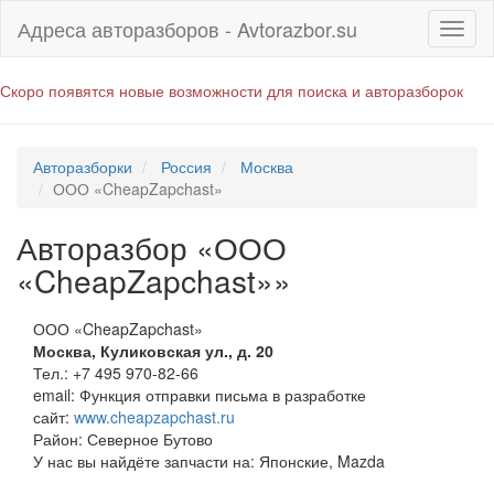
Адреса авторазборов - Avtorazbor.su
Скоро появятся новые возможности для поиска и авторазборок
Авторазборки
Россия
Москва
ООО «CheapZapchast»
Авторазбор «ООО
«CheapZapchast»»
ООО «CheapZapchast»
Москва
,
Куликовская ул., д. 20
Тел.:
+7 495 970-82-66
email:
Функция отправки письма в разработке
сайт:
www.cheapzapchast.ru
Район: Северное Бутово
У нас вы найдёте запчасти на: Японские, Mazda