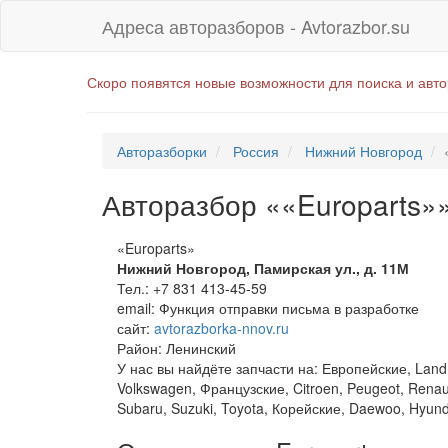
Адреса авторазборов - Avtorazbor.su
Скоро появятся новые возможности для поиска и авт
Авторазборки
Россия
Нижний Новгород
Авторазбор ««Europarts»
«Europarts»
Нижний Новгород
,
Памирская ул., д. 11М
Тел.:
+7 831 413-45-59
email:
Функция отправки письма в разработке
сайт:
avtorazborka-nnov.ru
Район: Ленинский
У нас вы найдёте запчасти на: Европейские, Land
Volkswagen, Французские, Citroen, Peugeot, Renaul
Subaru, Suzuki, Toyota, Корейские, Daewoo, Hyunda