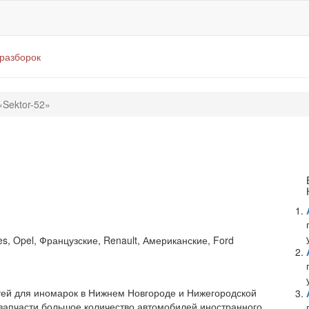
оразборок
«Sektor-52»
»
s, Opel, Французские, Renault, Американские, Ford
тей для иномарок в Нижнем Новгороде и Нижегородской
а запчасти большое количество автомобилей иностранного