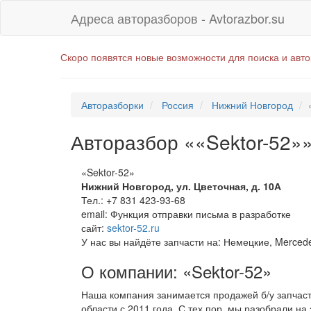
Адреса авторазборов - Avtorazbor.su
Скоро появятся новые возможности для поиска и авт
Авторазборки
Россия
Нижний Новгород
Авторазбор ««Sektor-52»
«Sektor-52»
Нижний Новгород
,
ул. Цветочная, д. 10А
Тел.:
+7 831 423-93-68
email:
Функция отправки письма в разработке
сайт:
sektor-52.ru
У нас вы найдёте запчасти на: Немецкие, Mercede
О компании: «Sektor-52»
Наша компания занимается продажей б/у запчас
области с 2011 года. С тех пор, мы разобрали н