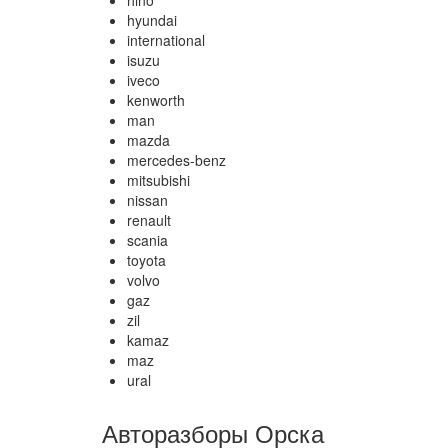
hino
hyundai
international
isuzu
iveco
kenworth
man
mazda
mercedes-benz
mitsubishi
nissan
renault
scania
toyota
volvo
gaz
zil
kamaz
maz
ural
Авторазборы Орска