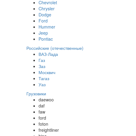
Chevrolet
Chrysler
Dodge
Ford
Hummer
Jeep
Pontiac
Российские (отечественные)
ВАЗ-Лада
Газ
Заз
Москвич
Тагаз
Уаз
Грузовики
daewoo
daf
faw
ford
foton
freightliner