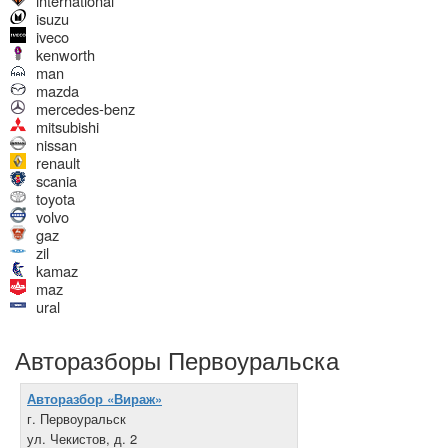
international
isuzu
iveco
kenworth
man
mazda
mercedes-benz
mitsubishi
nissan
renault
scania
toyota
volvo
gaz
zil
kamaz
maz
ural
Авторазборы Первоуральска
Авторазбор «Вираж»
г. Первоуральск
ул. Чекистов, д. 2