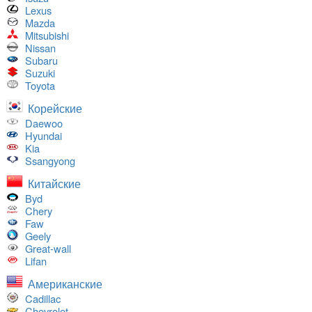
Lexus
Mazda
Mitsubishi
Nissan
Subaru
Suzuki
Toyota
Корейские
Daewoo
Hyundai
Kia
Ssangyong
Китайские
Byd
Chery
Faw
Geely
Great-wall
Lifan
Американские
Cadillac
Chevrolet