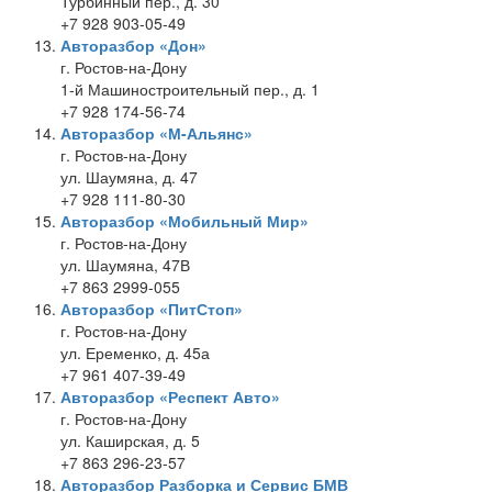
Турбинный пер., д. 30
+7 928 903-05-49
Авторазбор «Дон»
г. Ростов-на-Дону
1-й Машиностроительный пер., д. 1
+7 928 174-56-74
Авторазбор «М-Альянс»
г. Ростов-на-Дону
ул. Шаумяна, д. 47
+7 928 111-80-30
Авторазбор «Мобильный Мир»
г. Ростов-на-Дону
ул. Шаумяна, 47В
+7 863 2999-055
Авторазбор «ПитСтоп»
г. Ростов-на-Дону
ул. Еременко, д. 45а
+7 961 407-39-49
Авторазбор «Респект Авто»
г. Ростов-на-Дону
ул. Каширская, д. 5
+7 863 296-23-57
Авторазбор Разборка и Сервис БМВ