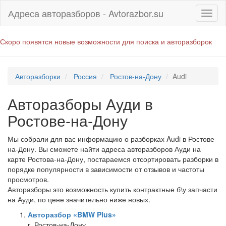
Адреса авторазборов - Avtorazbor.su
Скоро появятся новые возможности для поиска и авторазборок
Авторазборки
Россия
Ростов-на-Дону
Audi
Авторазборы Ауди в
Ростове-на-Дону
Мы собрали для вас информацию о разборках Audi в Ростове-
на-Дону. Вы сможете найти адреса авторазборов Ауди на
карте Ростова-на-Дону, постараемся отсортировать разборки в
порядке популярности в зависимости от отзывов и частоты
просмотров.
Авторазборы это возможность купить контрактные б\у запчасти
на Ауди, по цене значительно ниже новых.
Авторазбор «BMW Plus»
г. Ростов-на-Дону