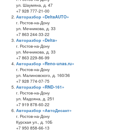
ул. Шаумяна, д. 47
+7 928 777-21-00
Авторазбор «DeltaAUTO»
г. Ростов-на-Дону
ул. Мечникова, д. 33
+7 863 244-33-22
Авторазбор «Delta»
г. Ростов-на-Дону
ул. Мечникова, д. 33
+7 863 229-86-99
Авторазбор «Reno-unas.ru»
г. Ростов-на-Дону
ул. Малиновского, д. 160/36
+7 928 774-07-75
Авторазбор «RND-161»
г. Ростов-на-Дону
ул. Мадояна, д. 251
+7 919 878-60-22
Авторазбор «АвтоДесант»
г. Ростов-на-Дону
Курская ул., д. 10Б
+7 950 858-66-13