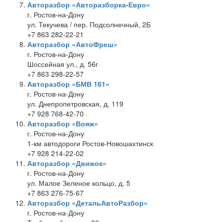
Авторазбор «Авторазборка-Евро»
г. Ростов-на-Дону
ул. Текучева / пер. Подсолнечный, 2Б
+7 863 282-22-21
Авторазбор «АвтоФреш»
г. Ростов-на-Дону
Шоссейная ул., д. 56г
+7 863 298-22-57
Авторазбор «БМВ 161»
г. Ростов-на-Дону
ул. Днепропетровская, д. 119
+7 928 768-42-70
Авторазбор «Вояж»
г. Ростов-на-Дону
1-км автодороги Ростов-Новошахтинск
+7 928 214-22-02
Авторазбор «Движок»
г. Ростов-на-Дону
ул. Малое Зеленое кольцо, д. 5
+7 863 276-75-67
Авторазбор «ДетальАвтоРазбор»
г. Ростов-на-Дону