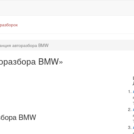
оразборок
анция авторазбора BMW
торазбора BMW»
азбора BMW