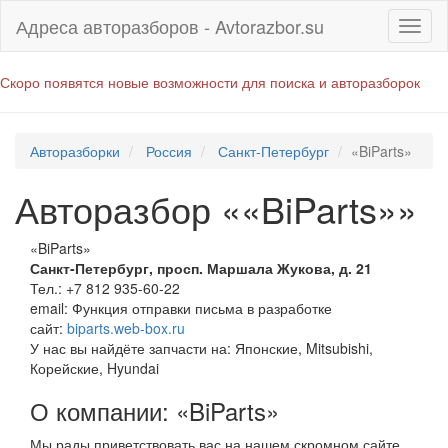
Адреса авторазборов - Avtorazbor.su
Скоро появятся новые возможности для поиска и авторазборок
Авторазборки
Россия
Санкт-Петербург
«BiParts»
Авторазбор ««BiParts»»
«BiParts»
Санкт-Петербург
,
просп. Маршала Жукова, д. 21
Тел.:
+7 812 935-60-22
email:
Функция отправки письма в разработке
сайт:
biparts.web-box.ru
У нас вы найдёте запчасти на: Японские, Mitsubishi,
Корейские, Hyundai
О компании: «BiParts»
Мы рады приветствовать вас на нашем скромном сайте.