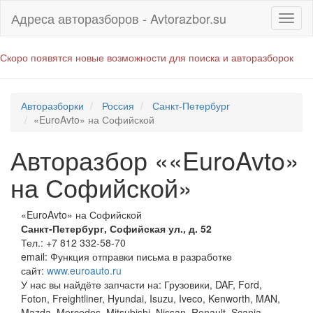
Адреса авторазборов - Avtorazbor.su
Скоро появятся новые возможности для поиска и авторазборок
Авторазборки
Россия
Санкт-Петербург
«EuroAvto» на Софийской
Авторазбор ««EuroAvto»
на Софийской»
«EuroAvto» на Софийской
Санкт-Петербург
,
Софийская ул., д. 52
Тел.:
+7 812 332-58-70
email:
Функция отправки письма в разработке
сайт:
www.euroauto.ru
У нас вы найдёте запчасти на: Грузовики, DAF, Ford,
Foton, Freightliner, Hyundai, Isuzu, Iveco, Kenworth, MAN,
Mazda, Mercedes, Mitsubishi, Nissan, Renault, Scania,