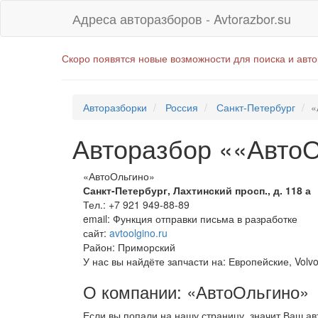
Адреса авторазборов - Avtorazbor.su
Скоро появятся новые возможности для поиска и авт
Авторазборки
Россия
Санкт-Петербург
«
Авторазбор ««Авто
«АвтоОльгино»
Санкт-Петербург
,
Лахтинский просп., д. 118 а
Тел.:
+7 921 949-88-89
email:
Функция отправки письма в разработке
сайт:
avtoolgino.ru
Район: Приморский
У нас вы найдёте запчасти на: Европейские, Volvo, 
О компании: «АвтоОльгино»
Если вы попали на нашу страницу, значит Ваш а