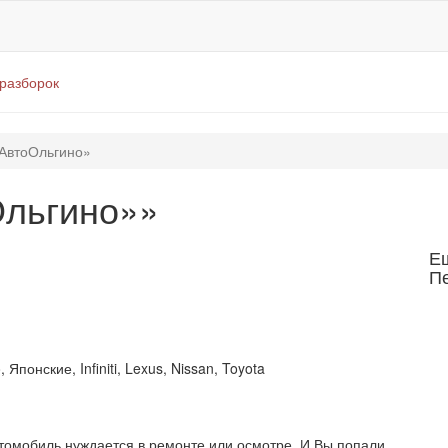
оразборок
АвтоОльгино»
Ольгино»»
Е
П
Японские, Infiniti, Lexus, Nissan, Toyota
втомобиль нуждается в ремонте или осмотре. И Вы попали