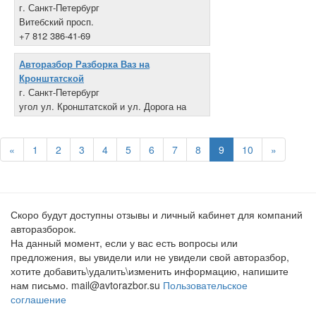
г. Санкт-Петербург
Витебский просп.
+7 812 386-41-69
Авторазбор Разборка Ваз на
Кронштатской
г. Санкт-Петербург
угол ул. Кронштатской и ул. Дорога на
Турухтанные острова
+7 812 184-30-90
«
1
2
3
4
5
6
7
8
9
10
»
Скоро будут доступны отзывы и личный кабинет для компаний
авторазборок.
На данный момент, если у вас есть вопросы или
предложения, вы увидели или не увидели свой авторазбор,
хотите добавить\удалить\изменить информацию, напишите
нам письмо. mail@avtorazbor.su
Пользовательское
соглашение