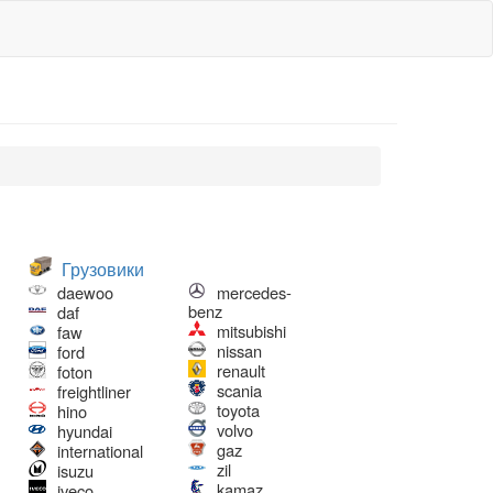
Грузовики
daewoo
mercedes-
benz
daf
mitsubishi
faw
nissan
ford
renault
foton
scania
freightliner
toyota
hino
volvo
hyundai
gaz
international
zil
isuzu
kamaz
iveco