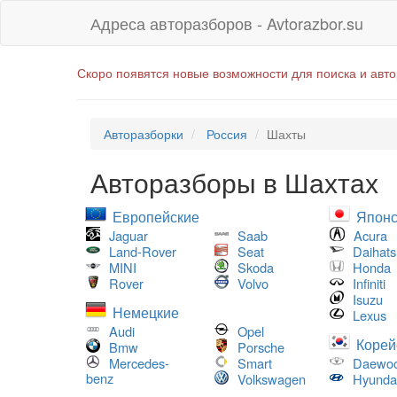
Адреса авторазборов - Avtorazbor.su
Скоро появятся новые возможности для поиска и авт
Авторазборки
Россия
Шахты
Авторазборы в Шахтах
Европейские
Японс
Jaguar
Saab
Acura
Land-Rover
Seat
Daihats
MINI
Skoda
Honda
Rover
Volvo
Infiniti
Isuzu
Немецкие
Lexus
Audi
Opel
Корей
Bmw
Porsche
Mercedes-
Smart
Daewo
benz
Volkswagen
Hyunda