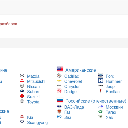
оразборок
кие
Американские
Mazda
Cadillac
Ford
u
Mitsubishi
Chevrolet
Hummer
Nissan
Chrysler
Jeep
Subaru
Dodge
Pontiac
Suzuki
Российские (отечественные)
Toyota
ВАЗ-Лада
Москвич
ские
Газ
Тагаз
o
Kia
Заз
Уаз
i
Ssangyong