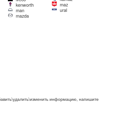
maz
kenworth
ural
man
mazda
добавить\удалить\изменить информацию, напишите