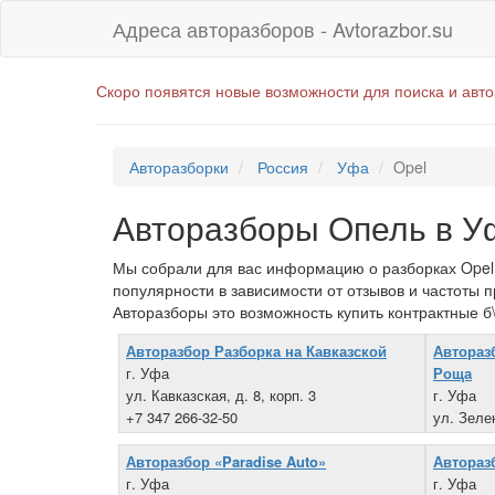
Адреса авторазборов - Avtorazbor.su
Скоро появятся новые возможности для поиска и авт
Авторазборки
Россия
Уфа
Opel
Авторазборы Опель в У
Мы собрали для вас информацию о разборках Opel 
популярности в зависимости от отзывов и частоты 
Авторазборы это возможность купить контрактные б\
Авторазбор Разборка на Кавказской
Автораз
г. Уфа
Роща
ул. Кавказская, д. 8, корп. 3
г. Уфа
+7 347 266-32-50
ул. Зеле
+7 901 4
Авторазбор «Paradise Auto»
Автораз
г. Уфа
г. Уфа