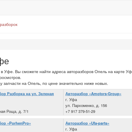
оразборок
фе
в Уфе. Вы сможете найти адреса авторазборов Опель на карте Уф
просмотров.
у запчасти на Опель, по цене значительно ниже новых.
бор Разборка на ул. Зеленая
Авторазбор «Amotors-Group»
г. Уфа
ул. Пархоменко, д. 156
ная Роща, д. 7/1
+7 917 379-51-29
41-36-00
бор «PorhenPro»
Авторазбор «Ufa-parts»
г. Уфа