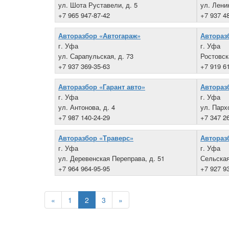
ул. Шота Руставели, д. 5
ул. Ленин
+7 965 947-87-42
+7 937 4
Авторазбор «Автогараж»
Автораз
г. Уфа
г. Уфа
ул. Сарапульская, д. 73
Ростовска
+7 937 369-35-63
+7 919 6
Авторазбор «Гарант авто»
Автораз
г. Уфа
г. Уфа
ул. Антонова, д. 4
ул. Парх
+7 987 140-24-29
+7 347 2
Авторазбор «Траверс»
Автораз
г. Уфа
г. Уфа
ул. Деревенская Переправа, д. 51
Сельская
+7 964 964-95-95
+7 927 9
«
1
2
3
»