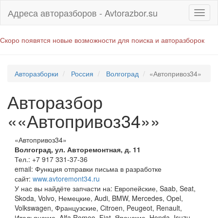
Адреса авторазборов - Avtorazbor.su
Скоро появятся новые возможности для поиска и авторазборок
Авторазборки
Россия
Волгоград
«Автопривоз34»
Авторазбор
««Автопривоз34»»
«Автопривоз34»
Волгоград
,
ул. Авторемонтная, д. 11
Тел.:
+7 917 331-37-36
email:
Функция отправки письма в разработке
сайт:
www.avtoremont34.ru
У нас вы найдёте запчасти на: Европейские, Saab, Seat,
Skoda, Volvo, Немецкие, Audi, BMW, Mercedes, Opel,
Volkswagen, Французские, Citroen, Peugeot, Renault,
Итальянские, Alfa Romeo, Fiat, Японские, Honda, Isuzu,