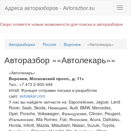
Адреса авторазборов - Avtorazbor.su
Скоро появятся новые возможности для поиска и авторазборок
Авторазборки
Россия
Воронеж
«Автолекарь»
Авторазбор ««Автолекарь»»
«Автолекарь»
Воронеж
,
Московский просп., д. 11з
Тел.:
+7 473 2-900-494
email:
Функция отправки письма в разработке
сайт:
avtolekar.com
У нас вы найдёте запчасти на: Европейские, Jaguar, Land
Rover, Saab, Skoda, Немецкие, Audi, BMW, Mercedes,
Opel, Porsche, Volkswagen, Французские, Citroen, Peugeot,
Итальянские, Alfa Romeo, Fiat, Японские, Acura, Daihatsu,
Honda, Infiniti, Mazda, Mitsubishi, Nissan, Suzuki, Toyota,
Корейские, Daewoo, Hyundai, Kia, Китайские, Chery,