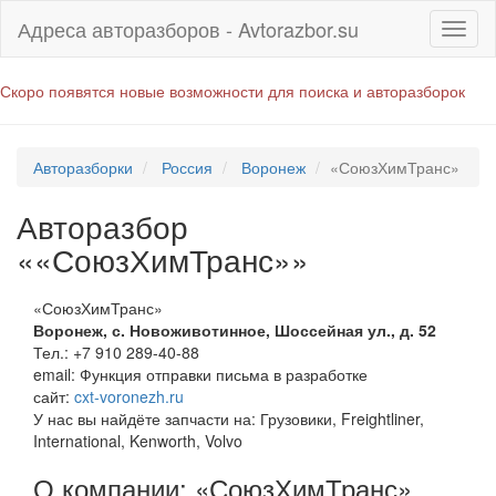
Адреса авторазборов - Avtorazbor.su
Скоро появятся новые возможности для поиска и авторазборок
Авторазборки
Россия
Воронеж
«СоюзХимТранс»
Авторазбор
««СоюзХимТранс»»
«СоюзХимТранс»
Воронеж
,
с. Новоживотинное, Шоссейная ул., д. 52
Тел.:
+7 910 289-40-88
email:
Функция отправки письма в разработке
сайт:
cxt-voronezh.ru
У нас вы найдёте запчасти на: Грузовики, Freightliner,
International, Kenworth, Volvo
О компании: «СоюзХимТранс»