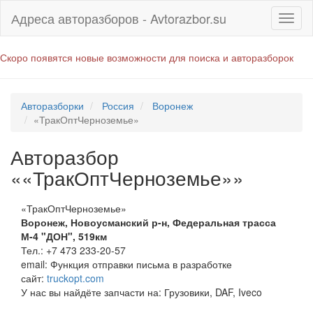
Адреса авторазборов - Avtorazbor.su
Скоро появятся новые возможности для поиска и авторазборок
Авторазборки
Россия
Воронеж
«ТракОптЧерноземье»
Авторазбор
««ТракОптЧерноземье»»
«ТракОптЧерноземье»
Воронеж
,
Новоусманский р-н, Федеральная трасса
М-4 "ДОН", 519км
Тел.:
+7 473 233-20-57
email:
Функция отправки письма в разработке
сайт:
truckopt.com
У нас вы найдёте запчасти на: Грузовики, DAF, Iveco