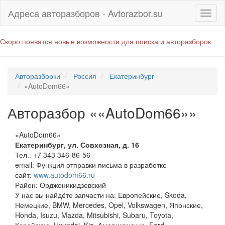
Адреса авторазборов - Avtorazbor.su
Скоро появятся новые возможности для поиска и авторазборок
Авторазборки
Россия
Екатеринбург
«AutoDom66»
Авторазбор ««AutoDom66»»
«AutoDom66»
Екатеринбург
,
ул. Совхозная, д. 16
Тел.:
+7 343 346-86-56
email:
Функция отправки письма в разработке
сайт:
www.autodom66.ru
Район: Орджоникидзевский
У нас вы найдёте запчасти на: Европейские, Skoda,
Немецкие, BMW, Mercedes, Opel, Volkswagen, Японские,
Honda, Isuzu, Mazda, Mitsubishi, Subaru, Toyota,
Корейские, Hyundai, Kia, Американские, Ford