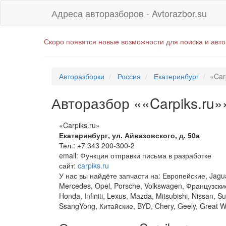
Адреса авторазборов - Avtorazbor.su
Скоро появятся новые возможности для поиска и авт
Авторазборки
Россия
Екатеринбург
«Car
Авторазбор ««Carpiks.ru»
«Carpiks.ru»
Екатеринбург
,
ул. Айвазовского, д. 50а
Тел.:
+7 343 200-300-2
email:
Функция отправки письма в разработке
сайт:
carpiks.ru
У нас вы найдёте запчасти на: Европейские, Jagua
Mercedes, Opel, Porsche, Volkswagen, Французские,
Honda, Infiniti, Lexus, Mazda, Mitsubishi, Nissan, 
SsangYong, Китайские, BYD, Chery, Geely, Great Wal