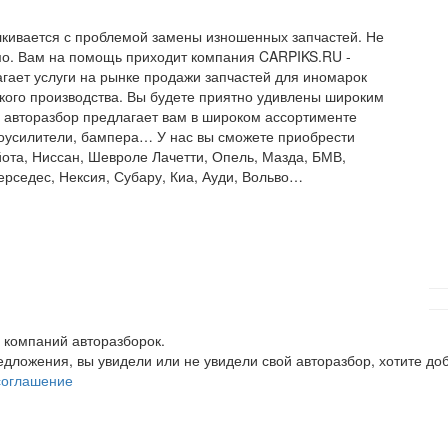
лкивается с проблемой замены изношенных запчастей. Не
имо. Вам на помощь приходит компания CARPIKS.RU -
гает услуги на рынке продажи запчастей для иномарок
ского производства. Вы будете приятно удивлены широким
ий авторазбор предлагает вам в широком ассортименте
дроусилители, бампера… У нас вы сможете приобрести
ота, Ниссан, Шевроле Лачетти, Опель, Мазда, БМВ,
ерседес, Нексия, Субару, Киа, Ауди, Вольво…
 компаний авторазборок.
редложения, вы увидели или не увидели свой авторазбор, хотите 
соглашение