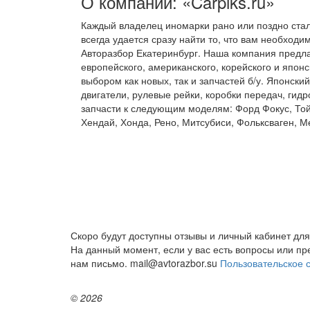
О компании: «Carpiks.ru»
Каждый владелец иномарки рано или поздно ста
всегда удается сразу найти то, что вам необход
Авторазбор Екатеринбург. Наша компания предла
европейского, американского, корейского и япон
выбором как новых, так и запчастей б/у. Японск
двигатели, рулевые рейки, коробки передач, ги
запчасти к следующим моделям: Форд Фокус, Той
Хендай, Хонда, Рено, Митсубиси, Фольксваген, М
Скоро будут доступны отзывы и личный кабинет для
На данный момент, если у вас есть вопросы или п
нам письмо. mail@avtorazbor.su
Пользовательское 
© 2026