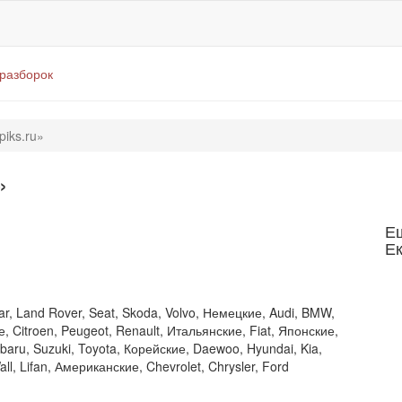
оразборок
piks.ru»
»
Е
Е
r, Land Rover, Seat, Skoda, Volvo, Немецкие, Audi, BMW,
 Citroen, Peugeot, Renault, Итальянские, Fiat, Японские,
Subaru, Suzuki, Toyota, Корейские, Daewoo, Hyundai, Kia,
l, Lifan, Американские, Chevrolet, Chrysler, Ford