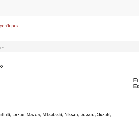
оразборок
т»
»
Е
Е
initi, Lexus, Mazda, Mitsubishi, Nissan, Subaru, Suzuki,