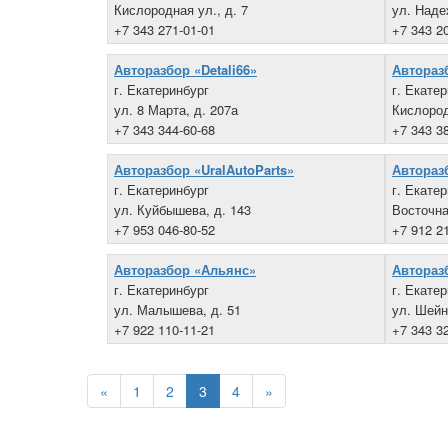
Кислородная ул., д. 7
ул. Наде
+7 343 271-01-01
+7 343 2
Авторазбор «Detali66»
Авторазб
г. Екатеринбург
г. Екате
ул. 8 Марта, д. 207а
Кислородн
+7 343 344-60-68
+7 343 3
Авторазбор «UralAutoParts»
Автораз
г. Екатеринбург
г. Екате
ул. Куйбышева, д. 143
Восточна
+7 953 046-80-52
+7 912 2
Авторазбор «Альянс»
Автораз
г. Екатеринбург
г. Екате
ул. Малышева, д. 51
ул. Шейн
+7 922 110-11-21
+7 343 3
«
1
2
3
4
»