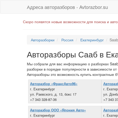
Адреса авторазборов - Avtorazbor.su
Скоро появятся новые возможности для поиска и авт
Авторазборки
Россия
Екатеринбург
Saa
Авторазборы Сааб в Ек
Мы собрали для вас информацию о разборках Saab 
разборки в порядке популярности в зависимости от
Авторазборы это возможность купить контрактные б\
Авторазбор «ФрансАвто96»
Автораз
г. Екатеринбург
г. Екате
ул. Раевского, д. 13, бокс 17
ул. Донб
+7 343 328-87-36
+7 343 3
Авторазбор ООО «Япония Авто»
Автораз
г. Екатеринбург
г. Екате