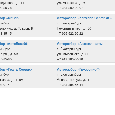
ждинская, д. 11
ул. Аксакова, д. 6
00-26-78
+7 343 200-90-07
ор «Dr.Car»
Авторазбор «KarMann Center AG»
ринбург
г. Екатеринбург
ая ул., д. 7, корп. К
Рекордный пер., д. 30
83-35-15
+7 965 522-20-22
бор «АвтоБаза96»
Авторазбор «Автозапчасть»
ринбург
г. Екатеринбург
я ул., д. 5В
ул. Высоцкого, д. 60
15-85-85
+7 912 280-34-26
бор «Гранд Сервис»
Авторазбор «Грузовикoff»
ринбург
г. Екатеринбург
кмана, д. 110А
Аппаратная ул., д. 4
28-01-41
+7 343 385-65-44