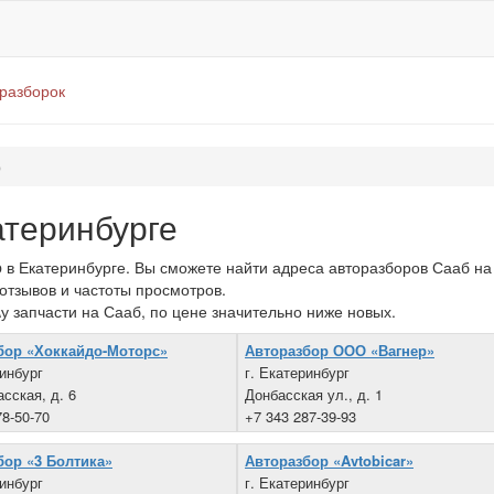
оразборок
b
атеринбурге
в Екатеринбурге. Вы сможете найти адреса авторазборов Сааб на 
 отзывов и частоты просмотров.
у запчасти на Сааб, по цене значительно ниже новых.
бор «Хоккайдо-Моторс»
Авторазбор ООО «Вагнер»
ринбург
г. Екатеринбург
асская, д. 6
Донбасская ул., д. 1
78-50-70
+7 343 287-39-93
бор «3 Болтика»
Авторазбор «Avtobicar»
ринбург
г. Екатеринбург