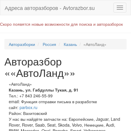
Адреса авторазборов - Avtorazbor.su
Скоро появятся новые возможности для поиска и авторазборок
Авторазборки
Россия
Казань
«АвтоЛанд»
Авторазбор
««АвтоЛанд»»
«АвтоЛанд»
Казань
,
ул. Габдуллы Тукая, д. 91
Тел.:
+7 843 246-55-99
email:
Функция отправки письма в разработке
сайт:
parbox.ru
Район: Вахитовский
У нас вы найдёте запчасти на: Европейские, Jaguar, Land
Rover, Rover, Saab, Seat, Skoda, Volvo, Немецкие, Audi,
BMW, Mercedes, Opel, Porsche, Smart, Volkswagen,