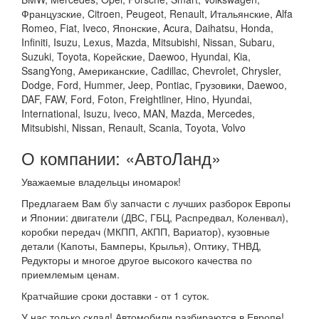
Французские, Citroen, Peugeot, Renault, Итальянские, Alfa
Romeo, Fiat, Iveco, Японские, Acura, Daihatsu, Honda,
Infiniti, Isuzu, Lexus, Mazda, Mitsubishi, Nissan, Subaru,
Suzuki, Toyota, Корейские, Daewoo, Hyundai, Kia,
SsangYong, Американские, Cadillac, Chevrolet, Chrysler,
Dodge, Ford, Hummer, Jeep, Pontiac, Грузовики, Daewoo,
DAF, FAW, Ford, Foton, Freightliner, Hino, Hyundai,
International, Isuzu, Iveco, MAN, Mazda, Mercedes,
Mitsubishi, Nissan, Renault, Scania, Toyota, Volvo
О компании: «АвтоЛанд»
Уважаемые владельцы иномарок!
Предлагаем Вам б\у запчасти с лучших разборок Европы
и Японии: двигатели (ДВС, ГБЦ, Распредвал, Коленвал),
коробки передач (МКПП, АКПП, Вариатор), кузовные
детали (Капоты, Бамперы, Крылья), Оптику, ТНВД,
Редукторы и многое другое высокого качества по
приемлемым ценам.
Кратчайшие сроки доставки - от 1 суток.
У нас только склад! Автомобили разбираются в Европе!