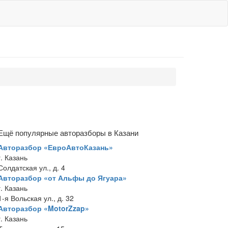
Ещё популярные авторазборы в Казани
Авторазбор «ЕвроАвтоКазань»
г. Казань
Солдатская ул., д. 4
Авторазбор «от Альфы до Ягуара»
г. Казань
1-я Вольская ул., д. 32
Авторазбор «MotorZzap»
г. Казань