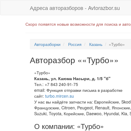
Адреса авторазборов - Avtorazbor.su
Скоро появятся новые возможности для поиска и авт
Авторазборки
Россия
Казань
«Турбо»
Авторазбор ««Турбо»»
«Турбо»
Казань
,
ул. Каюма Насыри, д. 1/5 "б"
Тел.:
+7 843 240-91-75
email:
Функция отправки письма в разработке
сайт:
turbo.mircen.su
У нас вы найдёте запчасти на: Европейские, Skod
Французские, Citroen, Peugeot, Renault, Японские, H
Suzuki, Toyota, Корейские, Daewoo, Hyundai, Kia,
О компании: «Турбо»