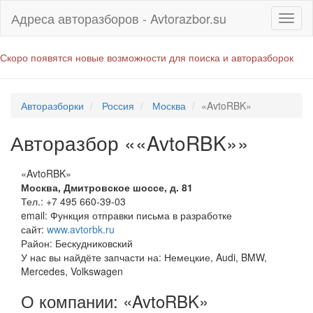
Адреса авторазборов - Avtorazbor.su
Скоро появятся новые возможности для поиска и авторазборок
Авторазборки
Россия
Москва
«AvtoRBK»
Авторазбор ««AvtoRBK»»
«AvtoRBK»
Москва
,
Дмитровское шоссе, д. 81
Тел.:
+7 495 660-39-03
email:
Функция отправки письма в разработке
сайт:
www.avtorbk.ru
Район: Бескудниковский
У нас вы найдёте запчасти на: Немецкие, Audi, BMW,
Mercedes, Volkswagen
О компании: «AvtoRBK»