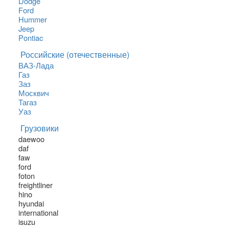
Dodge
Ford
Hummer
Jeep
Pontiac
Российские (отечественные)
ВАЗ-Лада
Газ
Заз
Москвич
Тагаз
Уаз
Грузовики
daewoo
daf
faw
ford
foton
freightliner
hino
hyundai
international
isuzu