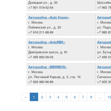
Донецкая ул., д. 30
Шоссейная
+7 901 519-02-54
+7 963 7
Авторазбор «Auto Корея»
Автораз
г. Москва
г. Москв
Лобненская ул., д. 20
ул. Подо
+7 916 211-88-89
+7 985 8
Авторазбор «AvtoRBK»
Авторазб
г. Москва
г. Москв
Дмитровское шоссе, д. 81
ул. Буты
+7 495 660-39-03
+7 495 5
Авторазбор «BMWMOS»
Автораз
г. Москва
г. Москв
ул. Песчаный Карьер, д. 3, стр. 16
Сигнальн
+7 926 980-96-89
+7 925 3
«
1
2
3
4
5
6
7
8
...
1