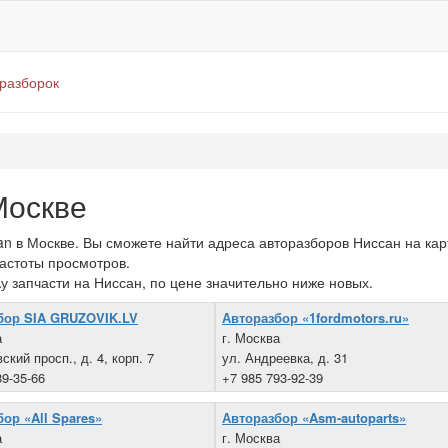
оразборок
Москве
n в Москве. Вы сможете найти адреса авторазборов Ниссан на кар
частоты просмотров.
у запчасти на Ниссан, по цене значительно ниже новых.
бор SIA GRUZOVIK.LV
Авторазбор «1fordmotors.ru»
а
г. Москва
кий просп., д. 4, корп. 7
ул. Андреевка, д. 31
89-35-66
+7 985 793-92-39
ор «All Spares»
Авторазбор «Asm-autoparts»
а
г. Москва