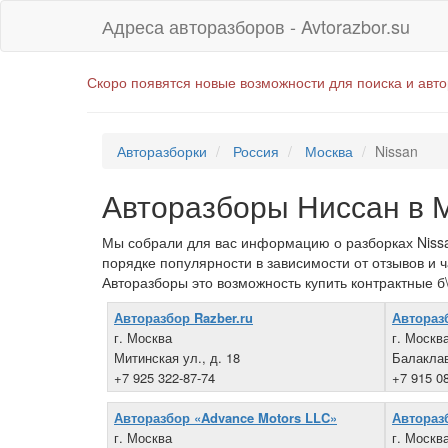
Адреса авторазборов - Avtorazbor.su
Скоро появятся новые возможности для поиска и авт
Авторазборки
Россия
Москва
Nissan
Авторазборы Ниссан в 
Мы собрали для вас информацию о разборках Nissa
порядке популярности в зависимости от отзывов и 
Авторазборы это возможность купить контрактные б\
Авторазбор Razber.ru
Автораз
г. Москва
г. Москв
Митинская ул., д. 18
Балаклавс
+7 925 322-87-74
+7 915 0
Авторазбор «Advance Motors LLC»
Авторазб
г. Москва
г. Москв