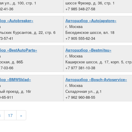
 ул., д. 100, стр. 1
шоссе Фрезер, д. 36, стр. 1
82-41-36
+7 985 348-27-58
бор «Autobreaker»
Авторазбор «Autojapstore»
а
г. Москва
льских Курсантов, д. 22, стр. 6
Бесединское шоссе, вл. 18
73-57-41
+7 905 555-62-34
ор «BestAutoParts»
Авторазбор «Bestmitsu»
а
г. Москва
рская, д. 86Б
Каширское шоссе, д. 17, корп. 5, стр
17-03-66
+7 977 381-10-38
бор «BMWSklad»
Авторазбор «Bosch-Avtoservice»
а
г. Москва
ый проезд, д. 16г
Складочная ул., д.1
0-65-911
+7 962 960-88-55
6
17
»