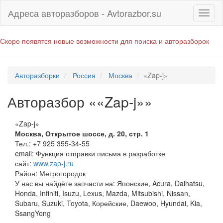
Адреса авторазборов - Avtorazbor.su
Скоро появятся новые возможности для поиска и авторазборок
Авторазборки
Россия
Москва
«Zap-j»
Авторазбор ««Zap-j»»
«Zap-j»
Москва
,
Открытое шоссе, д. 20, стр. 1
Тел.:
+7 925 355-34-55
email:
Функция отправки письма в разработке
сайт:
www.zap-j.ru
Район: Метрогородок
У нас вы найдёте запчасти на: Японские, Acura, Daihatsu,
Honda, Infiniti, Isuzu, Lexus, Mazda, Mitsubishi, Nissan,
Subaru, Suzuki, Toyota, Корейские, Daewoo, Hyundai, Kia,
SsangYong