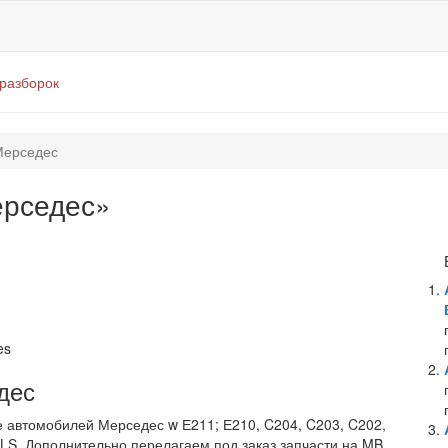
оразборок
Мерседес
ерседес»
es
дес
 автомобилей Мерседес w Е211; Е210, C204, C203, C202,
CLS. Дополнительно перелагаем под заказ запчасти на MB