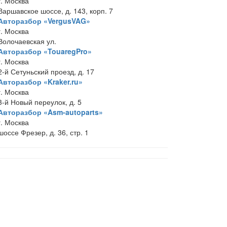
г. Москва
Варшавское шоссе, д. 143, корп. 7
Авторазбор «VergusVAG»
г. Москва
Волочаевская ул.
Авторазбор «TouaregPro»
г. Москва
2-й Сетуньский проезд, д. 17
Авторазбор «Kraker.ru»
г. Москва
3-й Новый переулок, д. 5
Авторазбор «Asm-autoparts»
г. Москва
шоссе Фрезер, д. 36, стр. 1