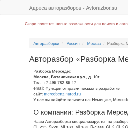
Адреса авторазборов - Avtorazbor.su
Скоро появятся новые возможности для поиска и авт
Авторазборки
Россия
Москва
Разборка 
Авторазбор «Разборка М
Разборка Мерседес
Москва
,
Ботаническая ул., д. 10г
Тел.:
+7 495 782-85-17
email:
Функция отправки письма в разработке
сайт:
mercebenz.narod.ru
У нас вы найдёте запчасти на: Немецкие, Merced
О компании: Разборка Мерсе
Наши Авторазборки специализируется на разборе
CL 215, S220, ML163, ML164, R-class, GLK, CLK,