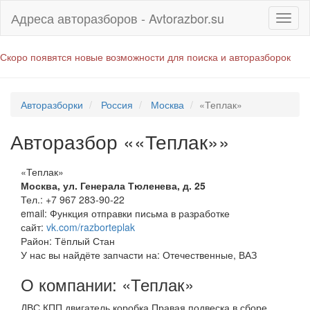
Адреса авторазборов - Avtorazbor.su
Скоро появятся новые возможности для поиска и авторазборок
Авторазборки
Россия
Москва
«Теплак»
Авторазбор ««Теплак»»
«Теплак»
Москва
,
ул. Генерала Тюленева, д. 25
Тел.:
+7 967 283-90-22
email:
Функция отправки письма в разработке
сайт:
vk.com/razborteplak
Район: Тёплый Стан
У нас вы найдёте запчасти на: Отечественные, ВАЗ
О компании: «Теплак»
ДВС КПП двигатель коробка Правая подвеска в сборе