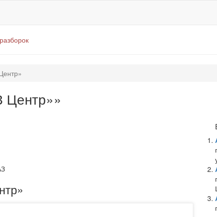
оразборок
Центр»
З Центр»»
АЗ
нтр»