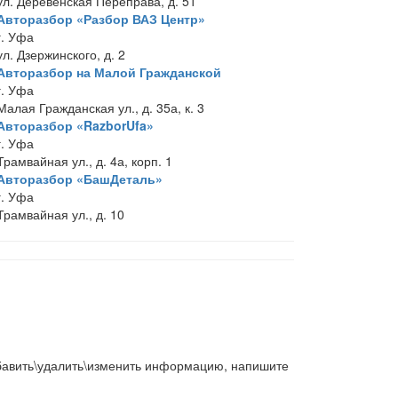
ул. Деревенская Переправа, д. 51
Авторазбор «Разбор ВАЗ Центр»
г. Уфа
ул. Дзержинского, д. 2
Авторазбор на Малой Гражданской
г. Уфа
Малая Гражданская ул., д. 35а, к. 3
Авторазбор «RazborUfa»
г. Уфа
Трамвайная ул., д. 4а, корп. 1
Авторазбор «БашДеталь»
г. Уфа
Трамвайная ул., д. 10
добавить\удалить\изменить информацию, напишите