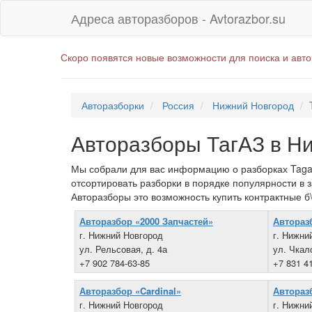
Адреса авторазборов - Avtorazbor.su
Скоро появятся новые возможности для поиска и авт
Авторазборки
Россия
Нижний Новгород
Авторазборы ТагАЗ в Н
Мы собрали для вас информацию о разборках Tagaz
отсортировать разборки в порядке популярности в 
Авторазборы это возможность купить контрактные б\
Авторазбор «2000 Запчастей»
Автораз
г. Нижний Новгород
г. Нижни
ул. Рельсовая, д. 4а
ул. Чкал
+7 902 784-63-85
+7 831 4
Авторазбор «Cardinal»
Автораз
г. Нижний Новгород
г. Нижни