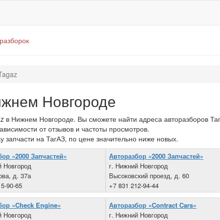
оразборок
Tagaz
ижнем Новгороде
 в Нижнем Новгороде. Вы сможете найти адреса авторазборов Таг
зависимости от отзывов и частоты просмотров.
у запчасти на ТагАЗ, по цене значительно ниже новых.
бор «2000 Запчастей»
Авторазбор «2000 Запчастей»
й Новгород
г. Нижний Новгород
ова, д. 37а
Высоковский проезд, д. 60
15-90-65
+7 831 212-94-44
бор «Check Engine»
Авторазбор «Contract Cars»
й Новгород
г. Нижний Новгород