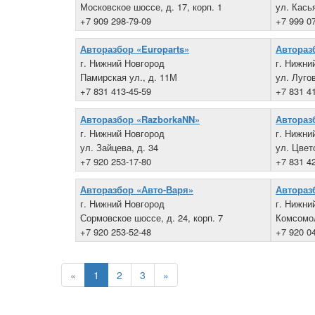
Московское шоссе, д. 17, корп. 1
ул. Кась
+7 909 298-79-09
+7 999 0
Авторазбор «Europarts»
Авторазб
г. Нижний Новгород
г. Нижни
Памирская ул., д. 11М
ул. Лугов
+7 831 413-45-59
+7 831 4
Авторазбор «RazborkaNN»
Авторазб
г. Нижний Новгород
г. Нижни
ул. Зайцева, д. 34
ул. Цвет
+7 920 253-17-80
+7 831 4
Авторазбор «Авто-Варя»
Автораз
г. Нижний Новгород
г. Нижни
Сормовское шоссе, д. 24, корп. 7
Комсомол
+7 920 253-52-48
+7 920 0
«
1
2
3
»