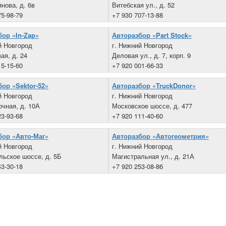
янова, д. 6в
Витебская ул., д. 52
75-98-79
+7 930 707-13-88
ор «In-Zap»
Авторазбор «Part Stock»
й Новгород
г. Нижний Новгород
ая, д. 24
Деловая ул., д. 7, корп. 9
15-15-60
+7 920 001-66-33
ор «Sektor-52»
Авторазбор «TruckDonor»
й Новгород
г. Нижний Новгород
очная, д. 10А
Московское шоссе, д. 477
23-93-68
+7 920 111-40-60
бор «Авто-Маг»
Авторазбор «Автогеометрия»
й Новгород
г. Нижний Новгород
ьское шоссе, д. 5Б
Магистральная ул., д. 21А
43-30-18
+7 920 253-08-86