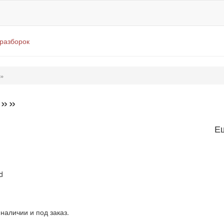
оразборок
s»
s»»
Е
d
наличии и под заказ.