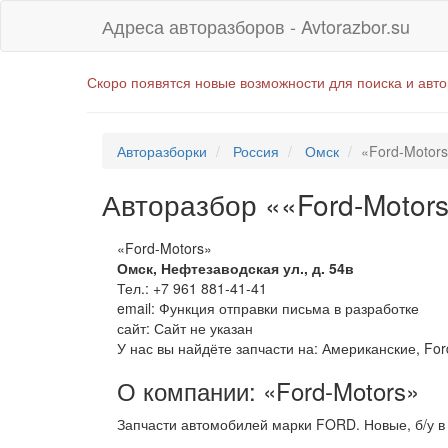
Адреса авторазборов - Avtorazbor.su
Скоро появятся новые возможности для поиска и авт
Авторазборки
Россия
Омск
«Ford-Motor
Авторазбор ««Ford-Motor
«Ford-Motors»
Омск
,
Нефтезаводская ул., д. 54в
Тел.:
+7 961 881-41-41
email:
Функция отправки письма в разработке
сайт: Сайт не указан
У нас вы найдёте запчасти на: Американские, For
О компании: «Ford-Motors»
Запчасти автомобилей марки FORD. Новые, б/у в 