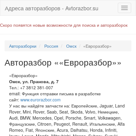
Адреса авторазборов - Avtorazbor.su
Скоро появятся новые возможности для поиска и авторазборок
Авторазборки
Россия
Омск
«Евроразбор»
Авторазбор ««Евроразбор»»
«Евроразбор»
Омск
,
ул. Пранова, д. 7
Тел.:
+7 3812 381-007
email:
Функция отправки письма в разработке
сайт:
www.eurorazbor.com
У нас вы найдёте запчасти на: Европейские, Jaguar, Land
Rover, Mini, Rover, Saab, Seat, Skoda, Volvo, Немецкие,
Audi, BMW, Mercedes, Opel, Porsche, Smart, Volkswagen,
Французские, Citroen, Peugeot, Renault, Итальянские, Alfa
Romeo, Fiat, Японские, Acura, Daihatsu, Honda, Infiniti,
Isuzu, Lexus, Mazda, Mitsubishi, Nissan, Subaru, Suzuki,