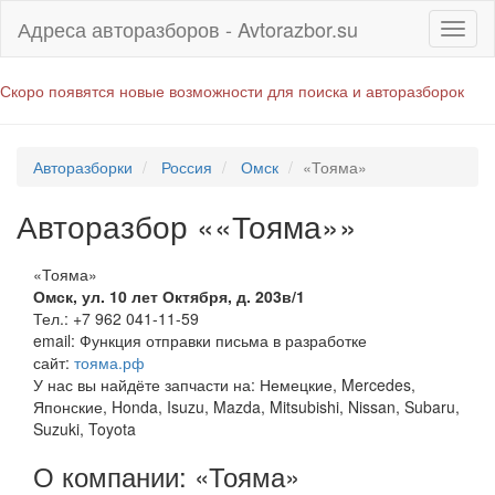
Адреса авторазборов - Avtorazbor.su
Скоро появятся новые возможности для поиска и авторазборок
Авторазборки
Россия
Омск
«Тояма»
Авторазбор ««Тояма»»
«Тояма»
Омск
,
ул. 10 лет Октября, д. 203в/1
Тел.:
+7 962 041-11-59
email:
Функция отправки письма в разработке
сайт:
тояма.рф
У нас вы найдёте запчасти на: Немецкие, Mercedes,
Японские, Honda, Isuzu, Mazda, Mitsubishi, Nissan, Subaru,
Suzuki, Toyota
О компании: «Тояма»